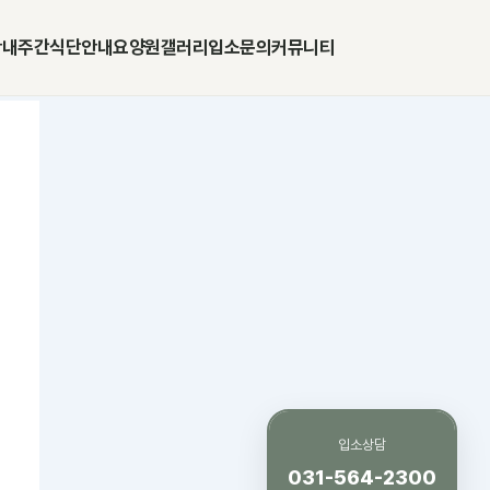
안내
주간식단안내
요양원갤러리
입소문의
커뮤니티
입소상담
031-564-2300