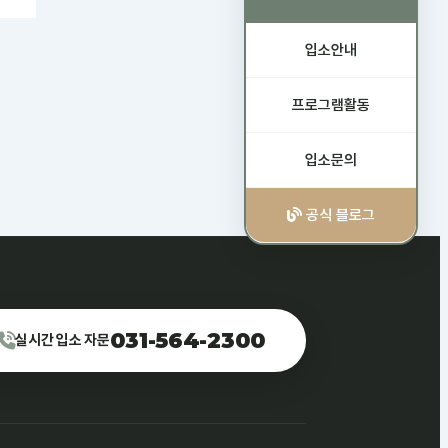
입소안내
프로그램활동
입소문의
공식 블로그
031-564-2300
실시간 입소 자문