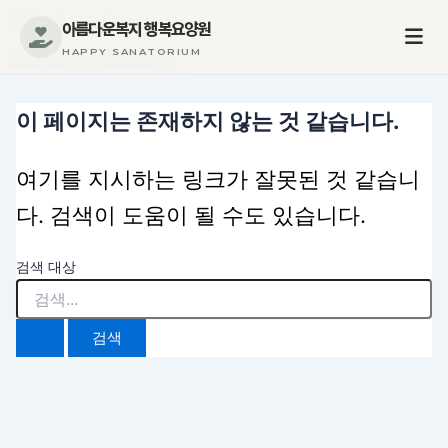
콘텐츠로 건너뛰기
아름다운복지 행복요양원
HAPPY SANATORIUM
아름다운복지 행복요양원
행복요양원
이 페이지는 존재하지 않는 것 같습니다.
인사말
오시는 길
여기를 지시하는 링크가 잘못된 것 같습니
이용안내
다. 검색이 도움이 될 수도 있습니다.
입소안내
일일프로그램
장기요양보험
검색 대상
주간식단안내
요양원갤러리
프로그램활동
시설둘러보기
의료관리
입소&후원문의