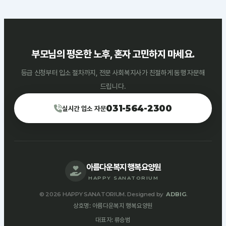
커뮤니티
공지사항
자료실
자원봉사신청
부모님의 평온한 노후, 혼자 고민하지 마세요.
등급 신청부터 입소 절차까지, 전문 사회복지사가 친절하게 동행 자문해
드립니다.
031-564-2300
실시간 입소 자문
아름다운복지 행복요양원
HAPPY SANATORIUM
© 2026 HAPPY SANATORIUM. Designed by
ADBIG
.
상호명: 아름다운복지 행복요양원
대표자: 류승범