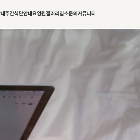
안내
주간식단안내
요양원갤러리
입소문의
커뮤니티