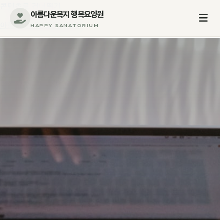
콘텐츠로 건너뛰기
아름다운복지 행복요양원
아름다운복지 행복요양원
HAPPY SANATORIUM
행복요양원
인사말
오시는 길
이용안내
입소안내
일일프로그램
장기요양보험
주간식단안내
요양원갤러리
프로그램활동
시설둘러보기
의료관리
입소&후원문의