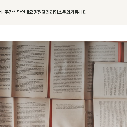
안내
주간식단안내
요양원갤러리
입소문의
커뮤니티