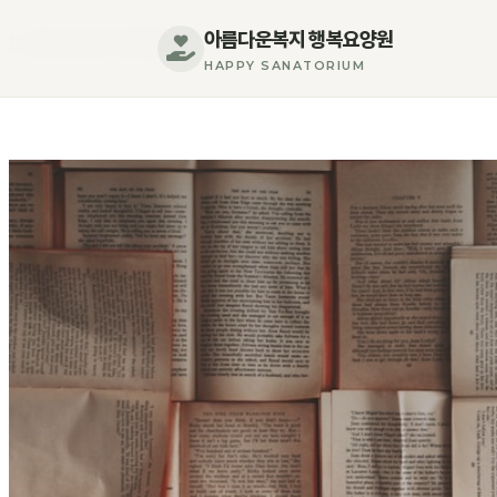
콘
아름다운복지 행복요양원
아름다운복지 행복요양원
텐
HAPPY SANATORIUM
츠
로
건
너
뛰
기