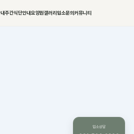
안내
주간식단안내
요양원갤러리
입소문의
커뮤니티
입소상담