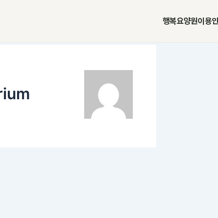
행복요양원
이용
rium