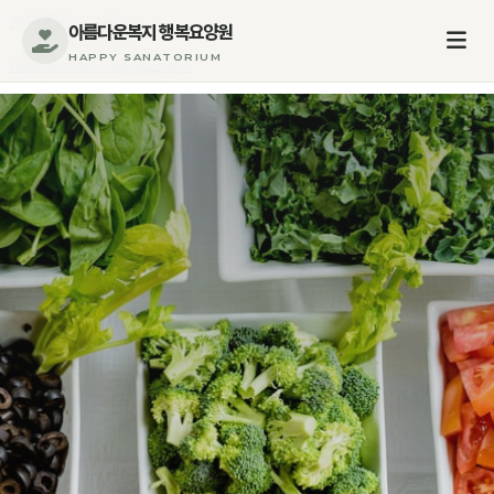
콘텐츠로 건너뛰기
아름다운복지 행복요양원
HAPPY SANATORIUM
아름다운복지 행복요양원
행복요양원
인사말
오시는 길
이용안내
입소안내
일일프로그램
장기요양보험
주간식단안내
요양원갤러리
프로그램활동
시설둘러보기
의료관리
입소&후원문의