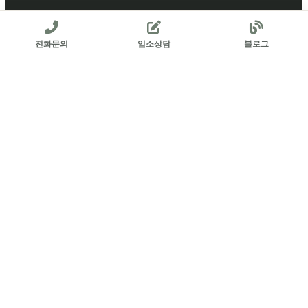
부모님의 평온한 노후, 혼자 고민하지 마세요.
전화문의
입소상담
블로그
등급 신청부터 입소 절차까지, 전문 사회복지사가 친절하게 동행 자문해
드립니다.
031-564-2300
실시간 입소 자문
아름다운복지 행복요양원
HAPPY SANATORIUM
© 2026 HAPPY SANATORIUM. Designed by
ADBIG
.
상호명: 아름다운복지 행복요양원
대표자: 류승범
사업자등록번호: 164-80-02089
주소: 경기 남양주시 늘을1로16번길 25 성보빌딩 7층, 703호, 704호 (호평동
638)