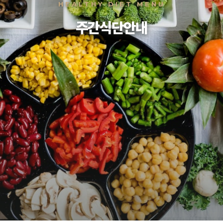
HEALTHY DIET MENU
커뮤니티
주간식단안내
공지사항
자료실
자원봉사신청