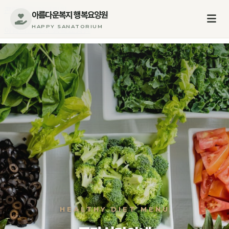
콘텐츠로 건너뛰기
아름다운복지 행복요양원
HAPPY SANATORIUM
아름다운복지 행복요양원
행복요양원
인사말
오시는 길
이용안내
입소안내
일일프로그램
장기요양보험
주간식단안내
요양원갤러리
프로그램활동
시설둘러보기
의료관리
HEALTHY DIET MENU
입소&후원문의