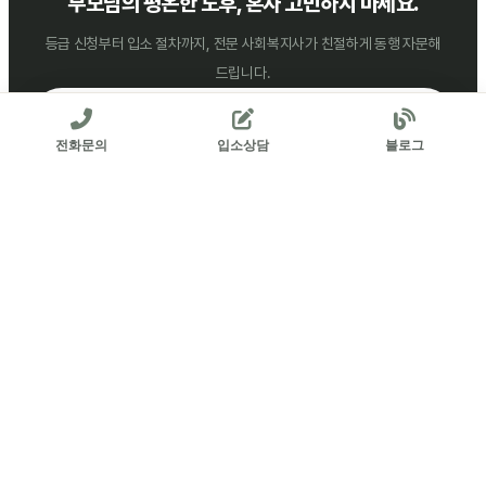
부모님의 평온한 노후, 혼자 고민하지 마세요.
등급 신청부터 입소 절차까지, 전문 사회복지사가 친절하게 동행 자문해
드립니다.
031-564-2300
실시간 입소 자문
전화문의
입소상담
블로그
아름다운복지 행복요양원
HAPPY SANATORIUM
© 2026 HAPPY SANATORIUM. Designed by
ADBIG
.
상호명: 아름다운복지 행복요양원
대표자: 류승범
사업자등록번호: 164-80-02089
주소: 경기 남양주시 늘을1로16번길 25 성보빌딩 7층, 703호, 704호 (호평동
638)
대표전화: 031-564-2300