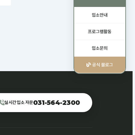
입소안내
프로그램활동
입소문의
공식 블로그
031-564-2300
실시간 입소 자문