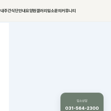
안내
주간식단안내
요양원갤러리
입소문의
커뮤니티
입소상담
031-564-2300